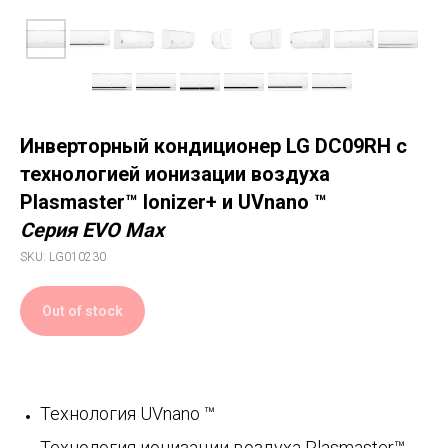
Инверторный кондиционер LG
DC09RH с
технологией ионизации воздуха
Plasmaster™ Ionizer+ и UVnano ™
Серия EVO Max
SKU:
LG010230
Out of stock
Технология UVnano ™
Технология ионизации воздуха Plasmaster™