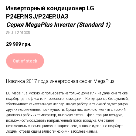
Инверторный кондиционер LG
P24EP.NSJ/P24EP.UA3
Серия MegaPlus Inverter (Standard 1)
SKU:
LG01005
29 999
грн.
Out of stock
Новинка 2017 года инверторная серия MegaPlus
LG MegaPlus можно использовать не только дома или на даче, она также
подойдет для офиса или торгового помещения. Кондиционер бесшумный,
обеспечивает качественную непрерывную работу, а также обладает рядом
других несомненных преимуществ. Среди них важно отметить широкий
диапазон рабочих температур, высокую степень фильтрации воздуха,
возможность создавать направленный поток воздуха. Он станет
незаменимым помощником в жаркое лето, а также идеально подойдет
людям, страдающим аллергическими заболеваниями.