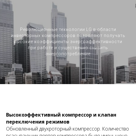
Революционные технологии LG в области
инверторных компрессоров позволяют получать
высокие коэффициенты энергоэффективности
при работе и существенно снизить
энергопотребление
Высокоэффективный компрессор и клапан
переключения режимов
Обновленный двухроторный компрессор. Количество
всасывающих портов компрессора было уменьшено