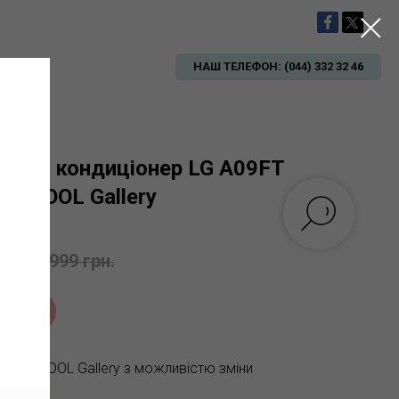
НАШ ТЕЛЕФОН: (044) 332 32 46
орний кондиціонер LG A09FT
ARTCOOL Gallery
3
рн.
62 999
грн.
stock
р ARTCOOL Gallery з можливістю зміни
ь