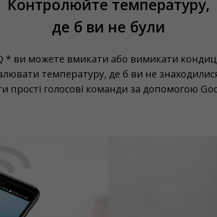
Контролюйте температуру,
де б ви не були
Q * ви можете вмикати або вимикати кондиц
лювати температуру, де б ви не знаходилис
 прості голосові команди за допомогою Goog