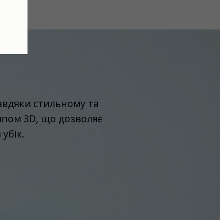
авдяки стильному та
ипом 3D, що дозволяє
убік.