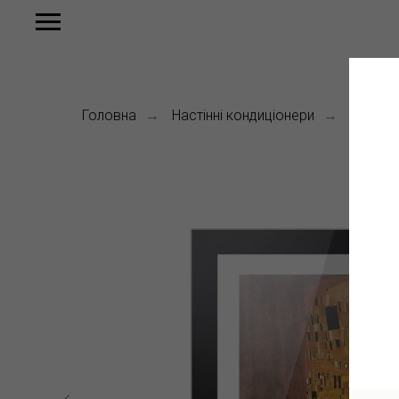
Головна
Настінні кондиціонери
LG A09
→
→