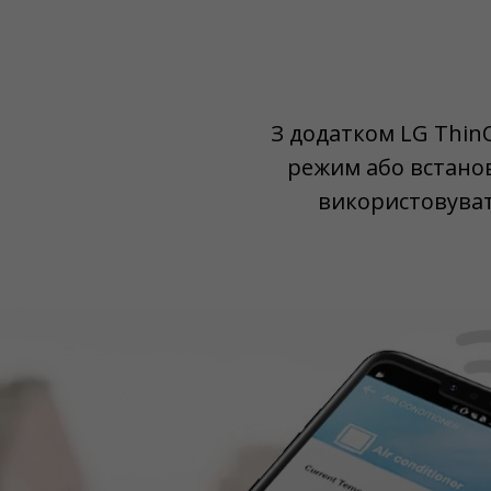
З додатком LG Thin
режим або встанов
використовувати