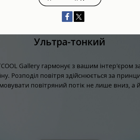
Ультра-тонкий
COOL Gallery гармонує з вашим інтер'єром з
ну. Розподіл повітря здійснюється за принц
мовувати повітряний потік не лише вниз, а й 