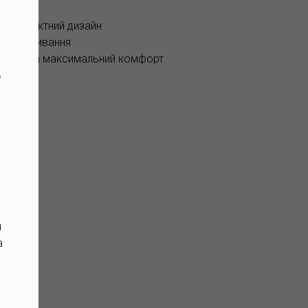
а компактний дизайн
ь споживання
овітря та максимальний комфорт
e
равління
я
а