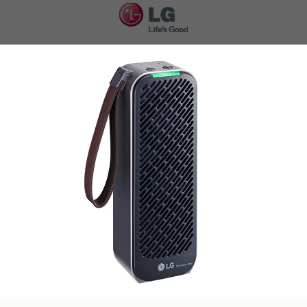
FT
Інверт
Серія 
SKU:
LG0102
54 999
г
Out of 
Кондиціоне
зображен