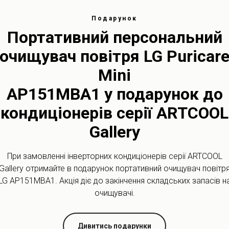
Рамка т
Подарунок
Контрол
Портативний персональний
Чисте п
очищувач повітря LG Puricar
Wi-Fi уп
Mini
AP151MBA1 у подарунок до
кондиціонерів серії ARTCOOL
Gallery
При замовленні інверторних кондиціонерів серії ARTCOOL
Gallery отримайте в подарунок портативний очищувач повітр
LG AP151MBA1. Акція діє до закінчення складських запасів н
очищувачі.
Дивитись подарунки