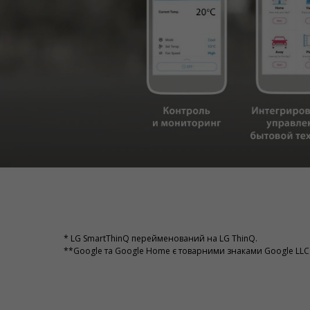
* LG SmartThinQ перейменований на LG ThinQ.
**Google та Google Home є товарними знаками Google LLC