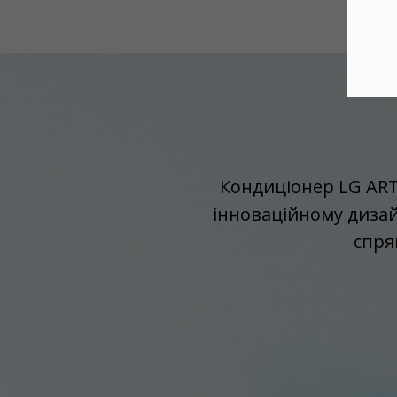
Кондиціонер LG ART
інноваційному дизай
спря